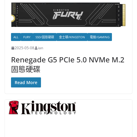
ALL
FURY
SSD/固態硬碟
金士頓/KINGSTON
電競/GAMING
2025-05-08
ian
Renegade G5 PCIe 5.0 NVMe M.2
固態硬碟
Read More